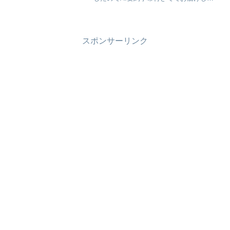
す。「世界の潮流と日本の危機：トラン
プ再来で何が変わるか」
スポンサーリンク