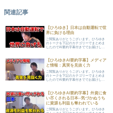
関連記事
【ひろゆき】日本は自動運転で世
界に負ける理由
ご閲覧ありがとうございます。ひろゆき
のトークを下記のカテゴリーでまとめま
したのでAI要約字幕付きででお届けしま
す。「日本は自動運転で世界に負ける理
由」
【ひろゆきAI要約字幕】メディア
と情報：真実を見抜く力
ご閲覧ありがとうございます。ひろゆき
のトークを下記のカテゴリーでまとめま
したのでAI要約字幕付きででお届けしま
す。「メディアと情報：真実を見抜く
力」
【ひろゆきAI要約字幕】外資に食
い尽くされる日本─気づかぬうち
に資源も利益も奪われている
ご閲覧ありがとうございます。ひろゆき