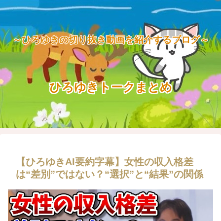
～ひろゆきの切り抜き動画を紹介するブログ～
ひろゆきトークまとめ
【ひろゆきAI要約字幕】女性の収入格差
は“差別”ではない？“選択”と“結果”の関係