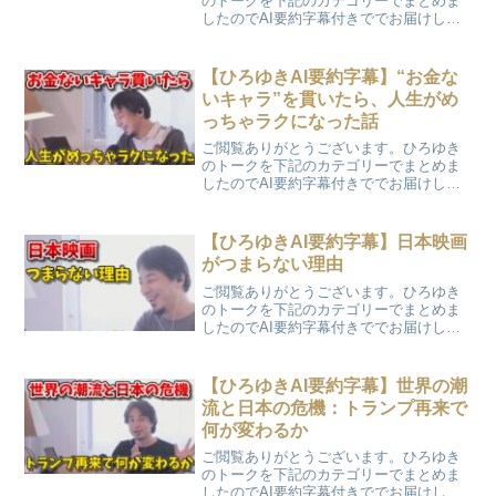
のトークを下記のカテゴリーでまとめま
したのでAI要約字幕付きででお届けしま
す。「外資に食い尽くされる日本─気づか
ぬうちに資源も利益も奪われている」動
画ぽん太YouTubeに動画を公開している
【ひろゆきAI要約字幕】“お金な
のでよかったら...
いキャラ”を貫いたら、人生がめ
っちゃラクになった話
ご閲覧ありがとうございます。ひろゆき
のトークを下記のカテゴリーでまとめま
したのでAI要約字幕付きででお届けしま
す。「“お金ないキャラ”を貫いたら、人生
がめっちゃラクになった話」
【ひろゆきAI要約字幕】日本映画
がつまらない理由
ご閲覧ありがとうございます。ひろゆき
のトークを下記のカテゴリーでまとめま
したのでAI要約字幕付きででお届けしま
す。「日本映画がつまらない理由」
【ひろゆきAI要約字幕】世界の潮
流と日本の危機：トランプ再来で
何が変わるか
ご閲覧ありがとうございます。ひろゆき
のトークを下記のカテゴリーでまとめま
したのでAI要約字幕付きででお届けしま