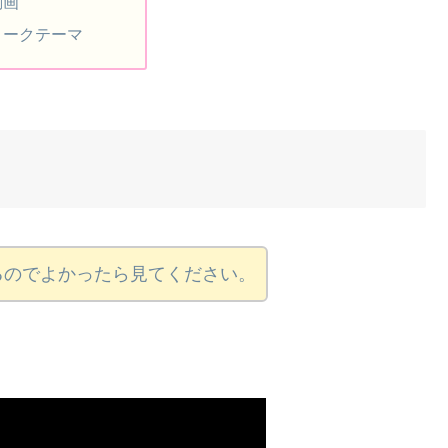
動画
トークテーマ
いるのでよかったら見てください。