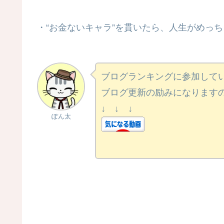
・“お金ないキャラ”を貫いたら、人生がめっ
ブログランキングに参加して
ブログ更新の励みになります
↓ ↓ ↓
ぽん太