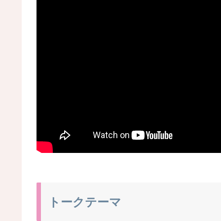
トークテーマ