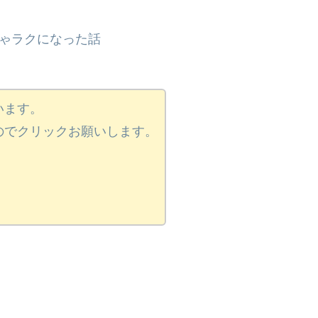
ちゃラクになった話
います。
のでクリックお願いします。