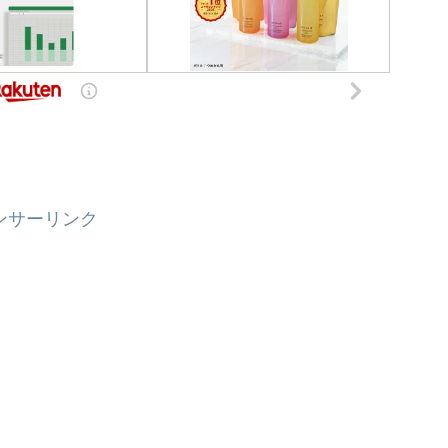
ンサーリンク