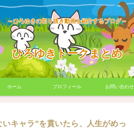
～ひろゆきの切り抜き動画を紹介するブログ～
ひろゆきトークまとめ
ホーム
プロフィール
お問い合わせ
ないキャラ”を貫いたら、人生がめっ