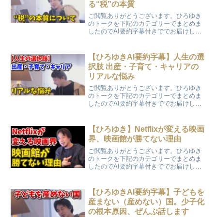
る“税”の本質
ご閲覧ありがとうございます。ひろゆき
のトークを下記のカテゴリーでまとめま
したのでAI要約字幕付きででお届けしま
す。「減税は誰の得か？福祉国家と夜警
国家に見る“税”の本質」
【ひろゆきAI要約字幕】人生の選
択肢 出産・子育て・キャリアの
リアルな悩み
ご閲覧ありがとうございます。ひろゆき
のトークを下記のカテゴリーでまとめま
したのでAI要約字幕付きででお届けしま
す。「人生の選択肢 出産・子育て・キャ
リアのリアルな悩み」
【ひろゆき】Netflixが変える映画
界、映画館が勝てない理由
ご閲覧ありがとうございます。ひろゆき
のトークを下記のカテゴリーでまとめま
したのでAI要約字幕付きででお届けしま
す。「Netflixが変える映画界、映画館が
勝てない理由」
【ひろゆきAI要約字幕】子どもを
産まない（産めない）国。少子化
の根本原因、ぜんぶ話します