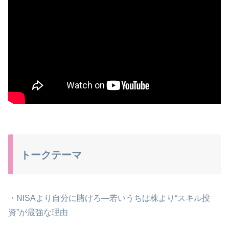
トークテーマ
・NISAより自分に賭けろ―若いうちは株より“スキル投
資”が最強な理由