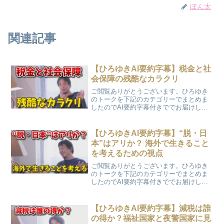
ぽん太
関連記事
【ひろゆきAI要約字幕】税金と社
会保障の残酷なカラクリ
ご閲覧ありがとうございます。ひろゆき
のトークを下記のカテゴリーでまとめま
したのでAI要約字幕付きででお届けしま
す。「税金と社会保障の残酷なカラク
リ」
【ひろゆきAI要約字幕】“脱・日
本”はアリか？ 海外で生きること
を考えるための視点
ご閲覧ありがとうございます。ひろゆき
のトークを下記のカテゴリーでまとめま
したのでAI要約字幕付きででお届けしま
す。「“脱・日本”はアリか？ 海外で生き
ることを考えるための視点」
【ひろゆきAI要約字幕】減税は誰
の得か？福祉国家と夜警国家に見