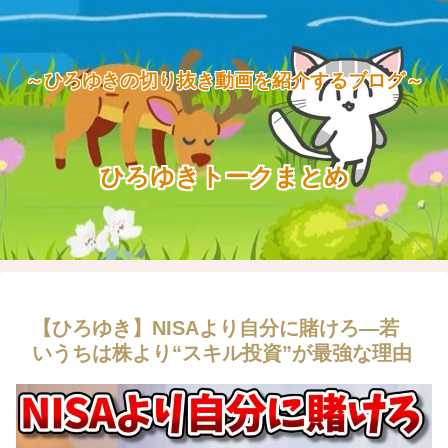
～ひろゆきの切り抜き動画を紹介するブログ～
ひろゆきトークまとめ
【ひろゆき】NISAより自分に賭けろ―若
いうちは株より“スキル投資”が最強な理由