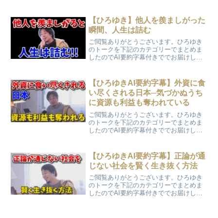
す。「AIは人間を“クビ”にする？欲望に負
ける僕らの未来予想図」
【ひろゆき】他人を羨ましがった
瞬間、人生は詰む
ご閲覧ありがとうございます。ひろゆき
のトークを下記のカテゴリーでまとめま
したのでAI要約字幕付きででお届けしま
す。「他人を羨ましがった瞬間、人生は
詰む」
【ひろゆきAI要約字幕】外資に食
い尽くされる日本─気づかぬうち
に資源も利益も奪われている
ご閲覧ありがとうございます。ひろゆき
のトークを下記のカテゴリーでまとめま
したのでAI要約字幕付きででお届けしま
す。「外資に食い尽くされる日本─気づか
ぬうちに資源も利益も奪われている」動
画ぽん太YouTubeに動画を公開している
【ひろゆきAI要約字幕】正論が通
のでよかったら...
じない社会を賢く生き抜く方法
ご閲覧ありがとうございます。ひろゆき
のトークを下記のカテゴリーでまとめま
したのでAI要約字幕付きででお届けしま
す。「人生を好転させるマインドセット
人生で損しないための思考法」