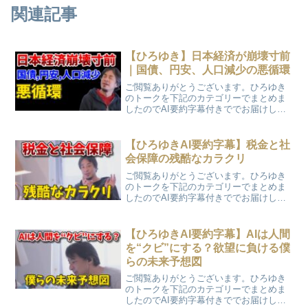
関連記事
【ひろゆき】日本経済が崩壊寸前
｜国債、円安、人口減少の悪循環
ご閲覧ありがとうございます。ひろゆき
のトークを下記のカテゴリーでまとめま
したのでAI要約字幕付きででお届けしま
す。「日本経済が崩壊寸前｜国債、円
安、人口減少の悪循環」
【ひろゆきAI要約字幕】税金と社
会保障の残酷なカラクリ
ご閲覧ありがとうございます。ひろゆき
のトークを下記のカテゴリーでまとめま
したのでAI要約字幕付きででお届けしま
す。「税金と社会保障の残酷なカラク
リ」
【ひろゆきAI要約字幕】AIは人間
を“クビ”にする？欲望に負ける僕
らの未来予想図
ご閲覧ありがとうございます。ひろゆき
のトークを下記のカテゴリーでまとめま
したのでAI要約字幕付きででお届けしま